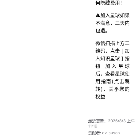
何隐藏费用！
⚠️加入星球如果
不满意，三天内
包退。
微信扫描上方二
维码，点击 [ 加
入知识星球 ] 按
钮 加入星球
后，查看星球使
用指南(点击跳
转)，关乎您的
权益
最近更新：
2026/8/3 上午
11:19
贡献者:
dv-susan