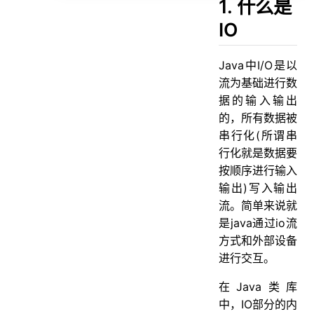
2. 在了解不同的IO之前先了解：同步与异步，阻塞与非阻塞的区别
1. 什么是
3. 什么是BIO
IO
4. 什么是NIO
Java中I/O是以
5. 什么是AIO
流为基础进行数
6. 什么Netty
据的输入输出
7. BIO和NIO、AIO的区别
的，所有数据被
串行化(所谓串
8. IO流的分类
行化就是数据要
9. 什么是内核空间
按顺序进行输入
10. 五种IO模型
输出)写入输出
1. 阻塞BIO（blocking I/O）
流。简单来说就
是java通过io流
2. 非阻塞NIO（noblocking I/O）
方式和外部设备
3. 异步AIO（asynchronous I/O）
进行交互。
4. 信号驱动IO（signal blocking I/O）
在Java类库
5. IO多路转接（I/O multiplexing）
中，IO部分的内