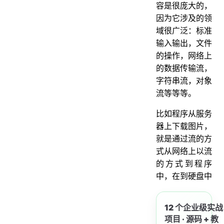
11. 什么是比特(Bit),什么是字节(Byte),什么是字符(Char),它们长度是多少,各有什么区别
容是很庞大的，
12. 什么叫对象序列化，什么是反序列化，实现对象序列化需要做哪些工作
因为它涉及的领
域很广泛：标准
13. 在实现序列化接口是时候一般要生成一个serialVersionUID字段,它叫做什么,一般有什么用
输入输出，文件
14. 怎么生成SerialversionUID
的操作，网络上
15. BufferedReader属于哪种流,它主要是用来做什么的,它里面有那些经典的方法
的数据传输流，
字符串流，对象
16. Java中流类的超类主要有那些？
流等等等。
17. 为什么图片、视频、音乐、文件等 都是要字节流来读取
18. IO的常用类和方法，以及如何使用
比如程序从服务
器上下载图片，
19. IO基本操作讲解
就是通过流的方
1. 按 字符 流读取文件
式从网络上以流
1.1 按字符流的·节点流方式读取
的方式到程序
中，在到硬盘中
1.2 按字符流的·处理流方式读取
2. 按 字符 流写出文件
12 个企业级实战
2.1 按字符流的·节点流方式写出
项目 · 源码 + 教