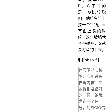
B、C不同的
是，G比较聪
明，他给鱼竿上
挂一个铃铛，当
有鱼上钩的时
候，这个铃铛就
会被碰响，G就
会将鱼钓上来。
![ ][nbsp 5]
信号驱动IO模
型，应用进程
告诉内核：当
数据报准备好
的时候，给我
发送一个信
号，对SIGIO信