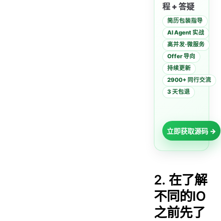
2.2 按字符流的·处理流方式写出
程 + 答疑
3. 按 字节 流写入写出文件
简历包装指导
3.1 按字节流的·节点流写入写出文件
AI Agent 实战
高并发·微服务
3.2 按字节流的·处理流写入写出文件
Offer 导向
20. 网络操作IO讲解
持续更新
21. 网络操作IO编程演变历史
2900+ 同行交流
3 天包退
1. BIO编程会出现什么问题？
2. 多线程解决BIO编程会出现的问题**
3. 线程池解决多线程BIO编程会出现的问题
立即获取源码 →
4. 使用NIO实现网络通信
什么是通道（Channel）
什么是选择器（Selector）
2. 在了解
什么是Buffer（缓冲区）
不同的IO
代码实例：
之前先了