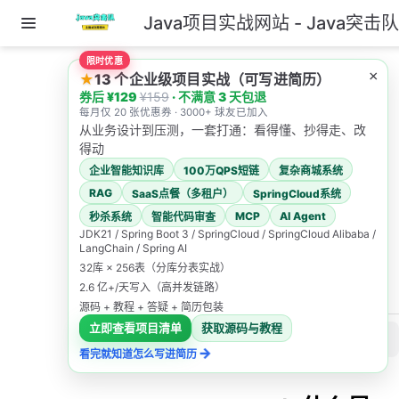
Java项目实战网站 - Java突击
跳至主要內容
限时优惠
主页
×
★
13 个企业级项目实战（可写进简历）
Java 基础面试题
券后 ¥129
¥159
· 不满意 3 天包退
NIO面试题及答案
每月仅 20 张优惠券 · 3000+ 球友已加入
从业务设计到压测，一套打通：看得懂、抄得走、改
NIO面试
得动
企业智能知识库
100万QPS短链
复杂商城系统
题及答案
RAG
SaaS点餐（多租户）
SpringCloud系统
MCP
AI Agent
秒杀系统
智能代码审查
java突击队
JDK21 / Spring Boot 3 / SpringCloud / SpringCloud Alibaba /
LangChain / Spring AI
2025/12/19
32库 × 256表（分库分表实战）
1000道面试题
2.6 亿+/天写入（高并发链路）
NIO 面试题
源码 + 教程 + 答疑 + 简历包装
立即查看项目清单
获取源码与教程
此页内容
→
看完就知道怎么写进简历
1. 什么是IO