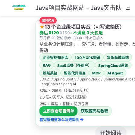
Java项目实战网站 - Java突击队
跳至主要內容
限时优惠
★
13 个企业级项目实战（可写进简历）
券后 ¥129
¥159
· 不满意 3 天包退
每月仅 20 张优惠券 · 3000+ 球友已加入
从业务设计到压测，一套打通：看得懂、抄得走、
得动
Java突
企业智能知识库
100万QPS短链
复杂商城系统
RAG
SaaS点餐（多租户）
SpringCloud系统
击队
MCP
AI Agent
秒杀系统
智能代码审查
JDK21 / Spring Boot 3 / SpringCloud / SpringCloud Alibab
LangChain / Spring AI
32库 × 256表（分库分表实战）
专注于面试和
2.6 亿+/天写入（高并发链路）
项目实战，拿
源码 + 教程 + 答疑 + 简历包装
offer✨
立即查看项目清单
获取源码与教程
→
看完就知道怎么写进简历
开始阅读