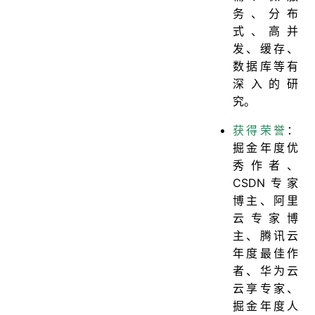
务、分布
式、高并
发、缓存、
数据库等有
深入的研
究。
获得荣誉
：
掘金年度优
秀作者、
CSDN专家
博主、阿里
云专家博
主、腾讯云
年度最佳作
者、华为云
云享专家、
掘金年度人