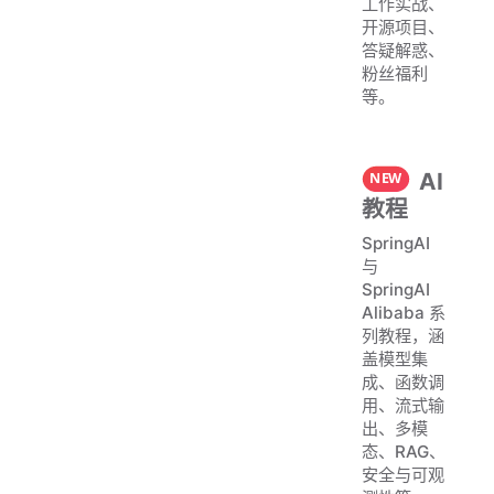
工作实战、
开源项目、
答疑解惑、
粉丝福利
等。
AI
教程
SpringAI
与
SpringAI
Alibaba 系
列教程，涵
盖模型集
成、函数调
用、流式输
出、多模
态、RAG、
安全与可观