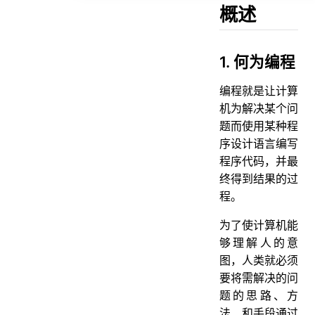
2. 什么是Java
概述
3. jdk1.5之后的三大版本
4. Jdk和Jre和JVM的区别
1. 何为编程
5. 什么是跨平台性？原理是什么
编程就是让计算
6. Java语言有哪些特点
机为解决某个问
7. 什么是字节码？采用字节码的最大好处是什么
题而使用某种程
序设计语言编写
8. 什么是Java程序的主类？应用程序和小程序的主类有何不同？
程序代码，并最
9. Java应用程序与小程序之间有那些差别？
终得到结果的过
10. Java和C++的区别
程。
11. Oracle JDK 和 OpenJDK 的对比
为了使计算机能
二、基础语法
够理解人的意
数据类型
图，人类就必须
要将需解决的问
12. Java有哪些数据类型
题的思路、方
13. switch 是否能作用在 byte 上，是否能作用在 long 上，是否能作用在 String上
法、和手段通过