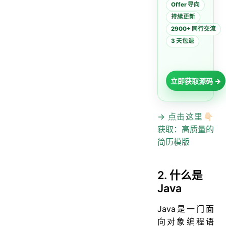
23. final 有什么用？
Offer 导向
持续更新
24. final finally finalize区别
2900+ 同行交流
25. this关键字的用法
3 天包退
26. super关键字的用法
27. this与super的区别
立即获取源码 →
28. static存在的主要意义
29. static的独特之处
→ 点击这里👇🏻
30. static应用场景
获取：高质量的
31. static注意事项
简历模版
流程控制语句
32. break ,continue ,return 的区别及作用
2. 什么是
33. 在 Java 中，如何跳出当前的多重嵌套循环
Java
三、面向对象
Java是一门面
面向对象概述
向对象编程语