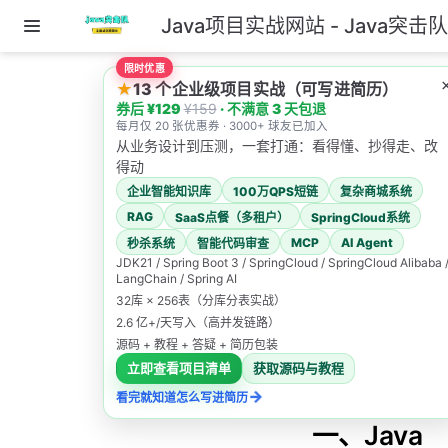
Java项目实战网站 - Java突击
跳至主要內容
限时优惠
主页
★
13 个企业级项目实战（可写进简历）
Java 基础面试题
券后 ¥129
¥159
· 不满意 3 天包退
每月仅 20 张优惠券 · 3000+ 球友已加入
Java 基础
从业务设计到压测，一套打通：看得懂、抄得走、改
得动
面试题
企业智能知识库
100万QPS短链
复杂商城系统
RAG
SaaS点餐（多租户）
SpringCloud系统
Java突击队
MCP
AI Agent
秒杀系统
智能代码审查
2026/3/4
JDK21 / Spring Boot 3 / SpringCloud / SpringCloud Alibaba 
LangChain / Spring AI
1000道面试题
32库 × 256表（分库分表实战）
Java 基础面试题
2.6 亿+/天写入（高并发链路）
源码 + 教程 + 答疑 + 简历包装
此页内容
立即查看项目清单
获取源码与教程
→
一、Java概述
看完就知道怎么写进简历
1. 何为编程
一、Java