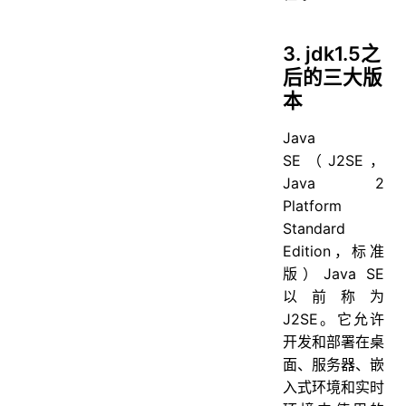
45. 一个类的构造方法的作用是什么？若一个类没有声明构造方法，改程序能正确执行吗？为什么？
46. 构造方法有哪些特性？
3. jdk1.5之
47. 静态变量和实例变量区别
后的三大版
本
48. 静态变量与普通变量区别
49. 静态方法和实例方法有何不同？
Java
50. 在一个静态方法内调用一个非静态成员为什么是非法的？
SE（J2SE，
Java 2
51. 什么是方法的返回值？返回值的作用是什么？
Platform
内部类
Standard
52. 什么是内部类？
Edition，标准
53. 内部类的分类有哪些
版）Java SE
以前称为
54. 内部类的优点
J2SE。它允许
55. 内部类有哪些应用场景
开发和部署在桌
56. 局部内部类和匿名内部类访问局部变量的时候，为什么变量必须要加上final？
面、服务器、嵌
入式环境和实时
57. 内部类相关，看程序说出运行结果