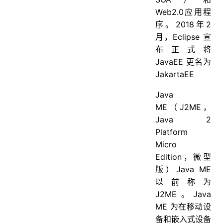
78. String有哪些特性
Web2.0应用程
79. String为什么是不可变的吗？
序。2018年2
月，Eclipse 宣
80. String真的是不可变的吗？
布正式将
81. 是否可以继承 String 类
JavaEE 更名为
82. String str="i"与 String str=new String(“i”)一样吗？
JakartaEE
83. String s = new String(“xyz”);创建了几个字符串对象
Java
84. 如何将字符串反转？
ME（J2ME，
85. 数组有没有 length()方法？String 有没有 length()方法
Java 2
Platform
86. String 类的常用方法都有那些？
Micro
87. 在使用 HashMap 的时候，用 String 做 key 有什么好处？
Edition，微型
88. String和StringBuffer、StringBuilder的区别是什么？String为什么是不可变的
版）Java ME
包装类相关
以前称为
J2ME。Java
89. 自动装箱与拆箱
ME 为在移动设
90. int 和 Integer 有什么区别
备和嵌入式设备