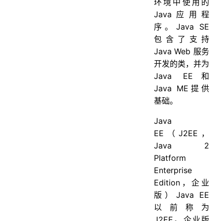
环境中使用的
重写与重载
Java应用程
58. 构造器（constructor）是否可被重写（override）
序。Java SE
59. 重载（Overload）和重写（Override）的区别。重载的方法能否根据返回类型进行区分？
包含了支持
Java Web 服务
对象相等判断
开发的类，并为
60. == 和 equals 的区别是什么
Java EE和
61. hashCode 与 equals (重要)
Java ME提供
基础。
62. 对象的相等与指向他们的引用相等，两者有什么不同？
值传递
Java
63. 当一个对象被当作参数传递到一个方法后，此方法可改变这个对象的属性，并可返回变化后的结果，那么这里到底是值传递还是引用传递
EE（J2EE，
Java 2
64. 为什么 Java 中只有值传递
Platform
65. 值传递和引用传递有什么区别
Enterprise
Java包
Edition，企业
版）Java EE
66. JDK 中常用的包有哪些
以前称为
67. import java和javax有什么区别
J2EE。企业版