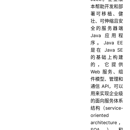
四、IO流
本帮助开发和部
68. java 中 IO 流分为几种?
署可移植、健
壮、可伸缩且安
69. BIO,NIO,AIO 有什么区别?
全的服务器端
70. Files的常用方法都有哪些？
Java 应用程
五、反射
序。Java EE
是在 Java SE
71. 什么是反射机制？
的基础上构建
72. 反射机制优缺点
的，它提供
73. 反射机制的应用场景有哪些？
Web 服务、组
74. Java获取反射的三种方法
件模型、管理和
通信 API，可以
六、常用API
用来实现企业级
String相关
的面向服务体系
75. 字符型常量和字符串常量的区别
结构（service-
76. 什么是字符串常量池？
oriented
architecture，
77. String 是最基本的数据类型吗
SOA）和