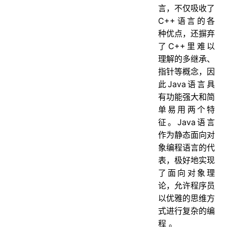
34. 面向对象和面向过程的区别
言，不仅吸收了
C++语言的各
面向对象三大特性
种优点，还摒弃
35. 面向对象的特征有哪些方面
了C++里难以
36. 什么是多态机制？Java语言是如何实现多态的？
理解的多继承、
37. 面向对象五大基本原则是什么（可选）
指针等概念，因
此Java语言具
类与接口
有功能强大和简
38. 抽象类和接口的对比
单易用两个特
39. 普通类和抽象类有哪些区别？
征。Java语言
作为静态面向对
40. 抽象类能使用 final 修饰吗？
象编程语言的代
41. 创建一个对象用什么关键字？对象实例与对象引用有何不同？
表，极好地实现
变量与方法
了面向对象理
42. 成员变量与局部变量的区别有哪些
论，允许程序员
以优雅的思维方
43. 在Java中定义一个不做事且没有参数的构造方法的作用
式进行复杂的编
44. 在调用子类构造方法之前会先调用父类没有参数的构造方法，其目的是？
程 。