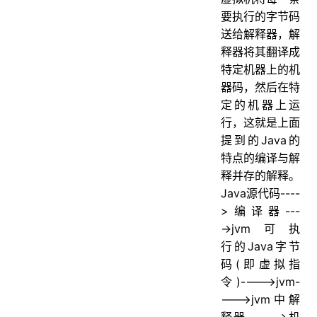
要执行的字节码
送给解释器，解
释器将其翻译成
特定机器上的机
器码，然后在特
定的机器上运
行，这就是上面
提到的Java的
特点的编译与解
释并存的解释。
Java源代码----
>编译器---
->jvm可执
行的Java字节
码(即虚拟指
令)---->jvm-
--->jvm中解
释器----->机