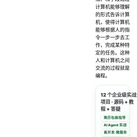
14. 用最有效率的方法计算 2 乘以 8
计算机能够理解
15. Math.round(11.5) 等于多少？Math.round(-11.5)等于多少
的形式告诉计算
机，使得计算机
16. float f=3.4;是否正确
能够根据人的指
17. short s1 = 1; s1 = s1 + 1;有错吗?short s1 = 1; s1 += 1;有错吗
令一步一步去工
编码
作，完成某种特
定的任务。这种
18. Java语言采用何种编码方案？有何特点？
人和计算机之间
注释
交流的过程就是
19. 什么Java注释
编程。
访问修饰符
20. 访问修饰符 public,private,protected,以及不写（默认）时的区别
12 个企业级实战
运算符
项目 · 源码 + 教
程 + 答疑
21. &和&&的区别
简历包装指导
关键字
AI Agent 实战
22. Java 有没有 goto
高并发·微服务