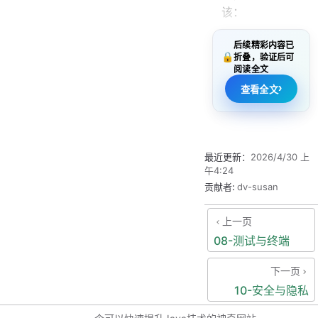
该：
审阅 diff
后续精彩内容已
🔒
跑测试与 lint
折叠，验证后可
阅读全文
明确
›
查看全文
commit
message 与
变更范围
最近更新：
2026/4/30 上
午4:24
9.2 分支
贡献者:
dv-susan
策略：先
把风险隔
上一页
08-测试与终端
离
下一页
建议把这句话写
10-安全与隐私
进任务里：