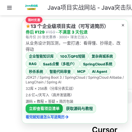
Java项目实战网站 - Java突击
跳至主要內容
限时优惠
主页
AI教程导航
×
★
13 个企业级项目实战（可写进简历）
Cursor 教程导航
券后 ¥129
¥159
· 不满意 3 天包退
Git 工作流
每月仅 20 张优惠券 · 3000+ 球友已加入
从业务设计到压测，一套打通：看得懂、抄得走、改
Git 工作
得动
企业智能知识库
100万QPS短链
复杂商城系统
流
RAG
SaaS点餐（多租户）
SpringCloud系统
MCP
AI Agent
秒杀系统
智能代码审查
Java突击队
JDK21 / Spring Boot 3 / SpringCloud / SpringCloud Alibaba /
LangChain / Spring AI
2026/4/30
32库 × 256表（分库分表实战）
2.6 亿+/天写入（高并发链路）
此页内容
源码 + 教程 + 答疑 + 简历包装
9.1 Cursor 的正确定位：帮你产出“可审阅的变更集”
立即查看项目清单
获取源码与教程
→
看完就知道怎么写进简历
9.2 分支策略：先把风险隔离
9.1
9.3 提交策略：一次提交一个主题
Cursor