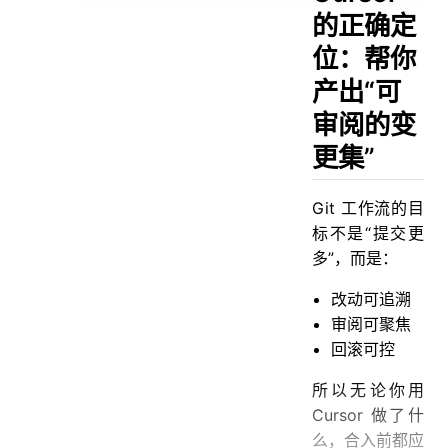
9.4 PR 描述模板（让沟通成本更低）
的正确定
9.5 让 Cursor 做“预审”
位：帮你
9.6 本章小结
产出“可
审阅的变
更集”
Git 工作流的目
标不是“提交更
多”，而是：
改动可追溯
审阅可聚焦
回滚可控
所以无论你用
Cursor 做了什
么，合入前都应