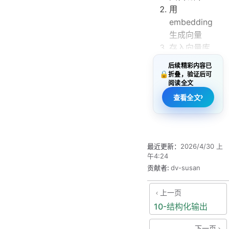
用
embedding
生成向量
存入向量库
（Embeddin
后续精彩内容已
gStore/Vect
🔒
折叠，验证后可
阅读全文
or DB）
›
查询时相似
查看全文
度检索 TopK
把 TopK 片
段拼进
最近更新：
2026/4/30 上
prompt，再
午4:24
让模型回答
贡献者:
dv-susan
你真正要控制的
上一页
不是“检索算
10-结构化输出
法”，而是三件
事：
下一页