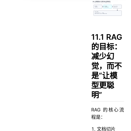
11.2 最小可运行：InMemoryEmbeddingStore + OpenAI Embedding
11.2.1 依赖（示例）
11.2.2 代码：构建检索器并回答
11.3 生产落地建议
11.1 RAG
11.4 本章小结
的目标：
减少幻
觉，而不
是“让模
型更聪
明”
RAG 的核心流
程是：
文档切片