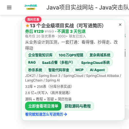
Java项目实战网站 - Java突击
跳至主要內容
限时优惠
主页
AI教程导航
×
★
13 个企业级项目实战（可写进简历）
券后 ¥129
¥159
· 不满意 3 天包退
LangChain4j 教程导航
每月仅 20 张优惠券 · 3000+ 球友已加入
Embedding 与 RAG
从业务设计到压测，一套打通：看得懂、抄得走、改
得动
Embeddi
企业智能知识库
100万QPS短链
复杂商城系统
ng 与
RAG
SaaS点餐（多租户）
SpringCloud系统
MCP
AI Agent
秒杀系统
智能代码审查
RAG
JDK21 / Spring Boot 3 / SpringCloud / SpringCloud Alibaba /
LangChain / Spring AI
32库 × 256表（分库分表实战）
Java突击队
2.6 亿+/天写入（高并发链路）
2026/4/30
源码 + 教程 + 答疑 + 简历包装
立即查看项目清单
获取源码与教程
→
此页内容
看完就知道怎么写进简历
11.1 RAG 的目标：减少幻觉，而不是“让模型更聪明”