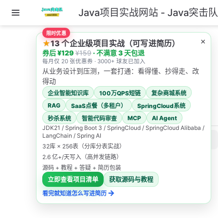
Java项目实战网站 - Java突击
跳至主要內容
限时优惠
主页
AI教程导航
×
★
13 个企业级项目实战（可写进简历）
Trae 教程导航
券后 ¥129
¥159
· 不满意 3 天包退
排障清单
每月仅 20 张优惠券 · 3000+ 球友已加入
从业务设计到压测，一套打通：看得懂、抄得走、改
排障清单
得动
企业智能知识库
100万QPS短链
复杂商城系统
Java突击队
RAG
SaaS点餐（多租户）
SpringCloud系统
2026/4/30
MCP
AI Agent
秒杀系统
智能代码审查
JDK21 / Spring Boot 3 / SpringCloud / SpringCloud Alibaba /
LangChain / Spring AI
此页内容
32库 × 256表（分库分表实战）
12.1 输出跑偏：像是没看代码
2.6 亿+/天写入（高并发链路）
源码 + 教程 + 答疑 + 简历包装
12.2 改动扩散：动了不该动的目录
立即查看项目清单
获取源码与教程
12.3 命令失败：tests/lint/typecheck/build 不通过
→
看完就知道怎么写进简历
12.4 诊断不清零：编辑器里还有编译/类型错误