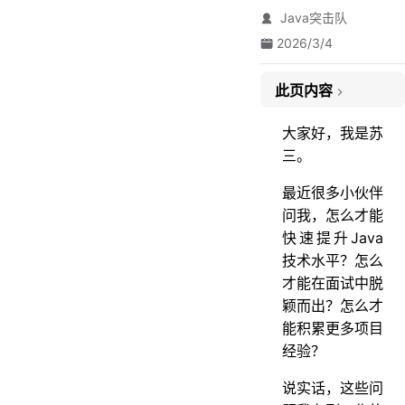
Java突击队
2026/3/4
此页内容
为什么要加入Java突击队？
大家好，我是苏
1. 项目经验不够？我们有10个完整的实战项目
三。
2. 学习没方向？我们有13大技术专栏
最近很多小伙伴
📚 13大技术专栏详细介绍
问我，怎么才能
快速提升Java
3. 遇到问题没人问？我每天亲自答疑
技术水平？怎么
真实的用户反馈
才能在面试中脱
Java突击队能为你提供什么？
颖而出？怎么才
📚 完整的学习体系
能积累更多项目
经验？
🛠️ 实用的开发技能
👥 优质的学习社群
说实话，这些问