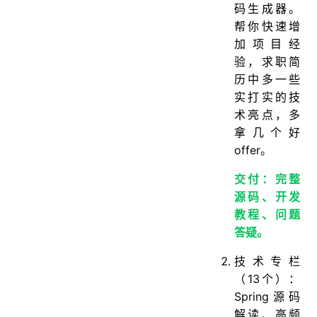
码生成器。
帮你快速增
加项目经
验，求职简
历中多一些
实打实的技
术亮点，多
拿几个好
offer。
交付：完整
源码、开发
教程、问题
答疑。
技术专栏
（13个）：
Spring源码
解读、高频