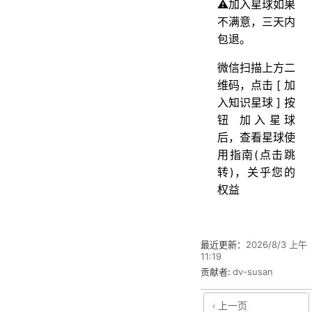
⚠️加入星球如果
不满意，三天内
包退。
微信扫描上方二
维码，点击 [ 加
入知识星球 ] 按
钮 加入星球
后，查看星球使
用指南(点击跳
转)，关乎您的
权益
最近更新：
2026/8/3 上午
11:19
贡献者:
dv-susan
上一页