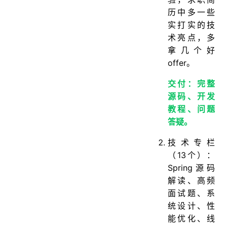
历中多一些
实打实的技
术亮点，多
拿几个好
offer。
交付：完整
源码、开发
教程、问题
答疑。
技术专栏
（13个）：
Spring源码
解读、高频
面试题、系
统设计、性
能优化、线