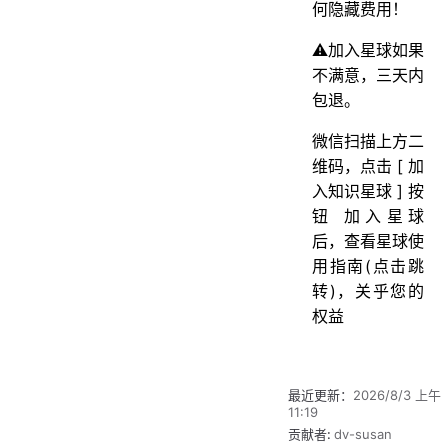
何隐藏费用！
⚠️加入星球如果
不满意，三天内
包退。
微信扫描上方二
维码，点击 [ 加
入知识星球 ] 按
钮 加入星球
后，查看星球使
用指南(点击跳
转)，关乎您的
权益
最近更新：
2026/8/3 上午
11:19
贡献者:
dv-susan