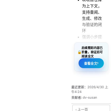
为上下文，
支持查阅、
生成、修改
与验证的闭
环
强调小步提
交、可回滚
后续精彩内容已
与可验证
🔒
折叠，验证后可
（tests/lint/
阅读全文
build）
›
查看全文
最近更新：
2026/4/30 上
午4:24
贡献者:
dv-susan
能力边界
上一页