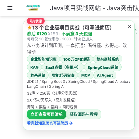
Java项目实战网站 - Java突击
跳至主要內容
限时优惠
主页
AI教程导航
×
★
13 个企业级项目实战（可写进简历）
ClaudeCode 教程导航
券后 ¥129
¥159
· 不满意 3 天包退
每月仅 20 张优惠券 · 3000+ 球友已加入
ClaudeCode 简介与能
从业务设计到压测，一套打通：看得懂、抄得走、改
力边界
得动
企业智能知识库
100万QPS短链
复杂商城系统
ClaudeC
RAG
SaaS点餐（多租户）
SpringCloud系统
ode 简介
MCP
AI Agent
秒杀系统
智能代码审查
JDK21 / Spring Boot 3 / SpringCloud / SpringCloud Alibaba /
LangChain / Spring AI
与能力边
32库 × 256表（分库分表实战）
2.6 亿+/天写入（高并发链路）
界
源码 + 教程 + 答疑 + 简历包装
立即查看项目清单
获取源码与教程
Java突击队
→
看完就知道怎么写进简历
2026/4/30