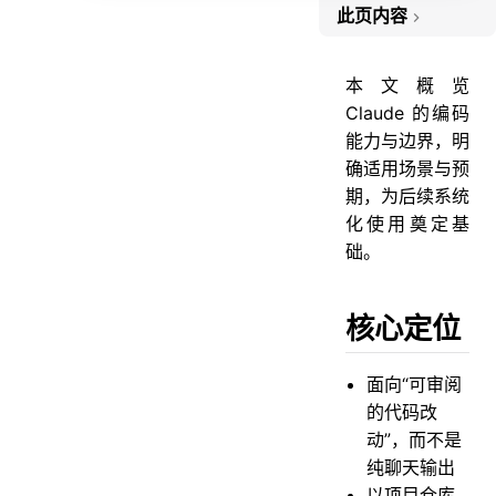
此页内容
核心定位
本文概览
能力边界
Claude 的编码
适用场景（高收益）
能力与边界，明
不适用场景（需谨慎）
确适用场景与预
期，为后续系统
推荐工作流
化使用奠定基
高频命令
础。
安全与隐私基线
常见坑与规避
核心定位
下一步
面向“可审阅
的代码改
动”，而不是
纯聊天输出
以项目仓库