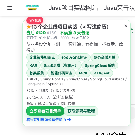
Java项目实战网站 - Java突击
跳至主要內容
限时优惠
主页
AI教程导航
×
★
13 个企业级项目实战（可写进简历）
ClaudeCode 教程导航
券后 ¥129
¥159
· 不满意 3 天包退
仓库上手与约定读取
每月仅 20 张优惠券 · 3000+ 球友已加入
从业务设计到压测，一套打通：看得懂、抄得走、改
仓库上手
得动
企业智能知识库
100万QPS短链
复杂商城系统
与约定读
RAG
SaaS点餐（多租户）
SpringCloud系统
取
MCP
AI Agent
秒杀系统
智能代码审查
JDK21 / Spring Boot 3 / SpringCloud / SpringCloud Alibaba /
LangChain / Spring AI
Java突击队
32库 × 256表（分库分表实战）
2.6 亿+/天写入（高并发链路）
2026/4/30
源码 + 教程 + 答疑 + 简历包装
立即查看项目清单
获取源码与教程
此页内容
→
看完就知道怎么写进简历
4.1 “仓库上手速度”决定 Claude 的产出上限
4.2 第一次进入仓库的标准提示（可直接复制）