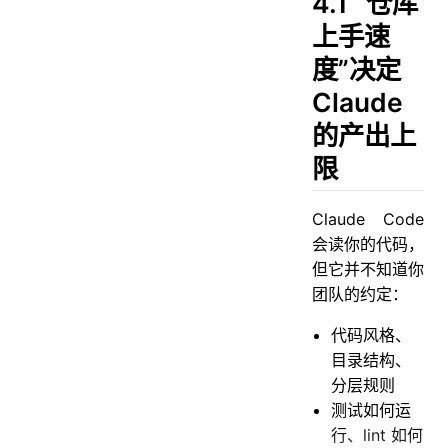
4.1 “仓库
4.3 把“验收命令”写清楚（这是最值钱的一句）
上手速
4.4 明确边界：哪些目录可以改，哪些目录不要碰
度”决定
4.5 本章小结
Claude
的产出上
限
Claude Code
会读你的代码，
但它并不知道你
团队的约定：
代码风格、
目录结构、
分层规则
测试如何运
行、lint 如何