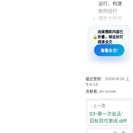
运行、构建
如何运行
哪些文件可
以改、哪些
后续精彩内容已
文件严禁改
🔒
折叠，验证后可
是否允许新
阅读全文
增依赖、是
›
查看全文
否允许改 DB
结构
你把这些说清
最近更新：
2026/4/30 上
楚，Claude 的
午4:24
产出会更稳定、
贡献者:
dv-susan
返工更少。
上一页
03-第一次会话：
4.2 第一
目标到可审阅 diff
次进入仓