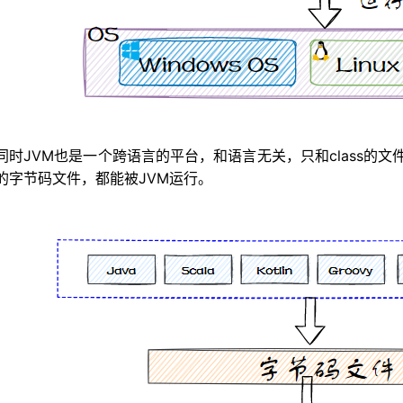
Young GC什么时候触发？
ull GC？
候会进入老年代？
垃圾收集器吗？
The World ? 什么是 OopMap ？什么是安全点？
同时JVM也是一个跨语言的平台，和语言无关，只和class的
下CMS收集器的垃圾收集过程吗？
的字节码文件，都能被JVM运行。
器了解吗？
为什么还要引入G1？
的什么垃圾收集器？为什么要用它？
应该如何选择？
配在堆中吗？有没有了解逃逸分析技术？
的命令行性能监控和故障处理工具？
视化的性能监控和故障处理工具？
参数配置知道哪些？