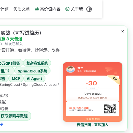
设计题
优质文章
高价值内容
关于我
×
项目实战（可写进简历）
满意 3 天包退
000+ 球友已加入
一套打通：看得懂、抄得走、改得
00万QPS短链
复杂商城系统
多租户）
SpringCloud系统
MCP
AI Agent
审查
 SpringCloud / SpringCloud Alibaba /
表实战）
发链路）
简历包装
获取源码与教程
→
微信扫码 · 立即加入