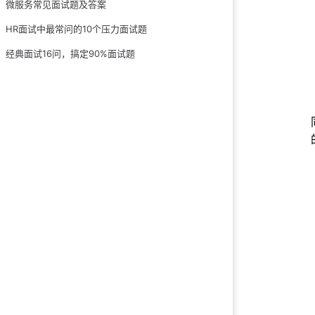
微服务常见面试题及答案
21.Minor GC/
HR面试中最常问的10个压力面试题
22.什么时候会触发F
经典面试16问，搞定90%面试题
23.对象什么时
24.知道有哪些
25.什么是Stop 
26.能详细说一
27.G1垃圾收集
28.有了CMS，
29.你们线上用
30.垃圾收集器
31.对象一定分
32.有哪些常用
33.了解哪些可
34.JVM的常见