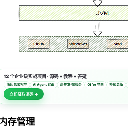
调优吗？
U占用过高怎么排查？
怎么排查？
gc 怎么办？
C怎么办？
过内存泄漏问题？是如何定位的？
过内存溢出问题？
的生命周期吗？
12 个企业级实战项目 · 源码 + 教程 + 答疑
程知道吗？
简历包装指导
AI Agent 实战
高并发·微服务
Offer 导向
持续更新
些？
立即获取源码 →
委派机制？
双亲委派机制？
委派机制？
内存管理
几次双亲委派机制的破坏？