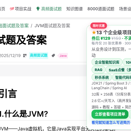
首页
项目实战
高频面试题
知识图谱
8000道面试题
场景
基础面试题及答案
JVM面试题及答案
限时优惠
★
13 个企业级
试题及答案
券后 ¥129
¥159
· 不
每月仅 20 张优惠券 · 3
从业务设计到压测，
动
2025/12/19
高频面试题
Java
企业智能知识库
1
RAG
SaaS点餐（
秒杀系统
智能代码
JDK21 / Spring Boot 3 /
LangChain / Spring AI
的内存区域吗？
引言
32库 × 256表（分库分
6、1.7、1.8内存区域的变化？
2.6 亿+/天写入（高并
源码 + 教程 + 答疑 + 
空间替代永久代作为方法区的实现？
1.什么是JVM?
立即查看项目清单
程了解吗？
看完就知道怎么写进简历
撞？什么是空闲列表？
JVM——Java虚拟机，它是Java实现平台无关性的基石。