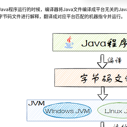
ew 对象时，堆会发生抢占吗？JVM是怎么设计来保证线程安全的？
Java程序运行的时候，编译器将Java文件编译成平台无关的Java
的内存布局吗？
字节码文件进行解释，翻译成对应平台匹配的机器指令并运行。
定位？
内存泄漏是什么意思？
出的例子吗？
能由哪些原因导致呢？
仍然存活？
为GC Roots的对象有哪几种？
有哪几种引用？
()方法了解吗？有什么作用？
存分区了解吗？
了解吗？
代的区域划分？
Young GC、Major GC/Old GC、Mixed GC、Full GC都是什么意思？