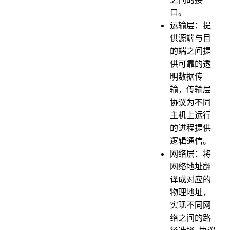
48.IP 协议的定义和作用？
口。
49.IP 地址有哪些分类？
运输层：提
50.域名和 IP 的关系？一个 IP 可以对应多个域名吗？
供源端与目
的端之间提
51.IPV4 地址不够如何解决？
供可靠的透
52.说下 ARP 协议的工作过程？
明数据传
53.为什么既有IP地址，又有MAC 地址？
输，传输层
54.ICMP 协议的功能？
协议为不同
主机上运行
55.说下 ping 的原理？
的进程提供
56.说说有哪些安全攻击？
逻辑通信。
57.DNS劫持了解吗？
网络层：将
58.什么是 CSRF 攻击？如何避免？
网络地址翻
译成对应的
59.什么是 DoS、DDoS、DRDoS 攻击？
物理地址，
60.什么是 XSS 攻击，如何避免?
实现不同网
61.对称加密与非对称加密有什么区别？
络之间的路