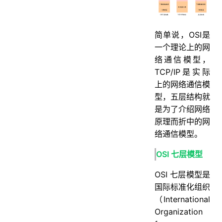
14.URI 和 URL 有什么区别?
15.说下 HTTP/1.0，1.1，2.0 的区别？
16.HTTP/3了解吗？
简单说，OSI是
一个理论上的网
17.HTTP 如何实现长连接？在什么时候会超时？
络通信模型，
18.说说HTTP 与 HTTPS 有哪些区别？
TCP/IP是实际
19.为什么要用HTTPS？解决了哪些问题？
上的网络通信模
型，五层结构就
20.HTTPS工作流程是怎样的？
是为了介绍网络
21.客户端怎么去校验证书的合法性？
原理而折中的网
22.如何理解 HTTP 协议是无状态的？
络通信模型。
23.说说Session 和 Cookie 有什么联系和区别?
OSI 七层模型
24.详细说一下 TCP 的三次握手机制
OSI 七层模型是
25.TCP 握手为什么是三次，为什么不能是两次？不能是四次？
国际标准化组织
26.三次握手中每一次没收到报文会发生什么情况？
（International
27.第二次握手传回了 ACK，为什么还要传回 SYN？
Organization