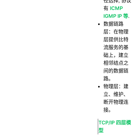
径选择, 协议
62.RSA和AES算法有什么区别？
有
ICMP
IGMP IP 等
.
数据链路
层：在物理
层提供比特
流服务的基
础上，建立
相邻结点之
间的数据链
路。
物理层：建
立、维护、
断开物理连
接。
TCP/IP 四层模
型