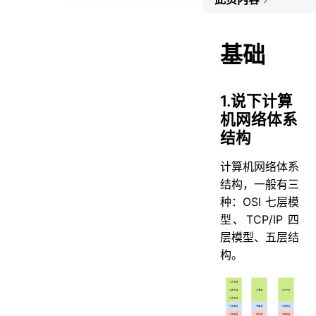
1.说下计算机网络体系结构
2.说一下每一层对应的网络协议有哪些？
基础
3.那么数据在各层之间是怎么传输的呢？
4.从浏览器地址栏输入 url 到显示主页的过程？
1.说下计算
5.说说 DNS 的解析过程？
机网络体系
结构
6.说说 WebSocket 与 Socket 的区别？
7.说一下你了解的端口及对应的服务？
计算机网络体系
8.说说 HTTP 常用的状态码及其含义？
结构，一般有三
种：OSI 七层模
9.HTTP 有哪些请求方式？
型、TCP/IP 四
10.说⼀下 GET 和 POST 的区别？
层模型、五层结
11.GET 的长度限制是多少？
构。
12.HTTP 请求的过程与原理？
13.说一下HTTP的报文结构？