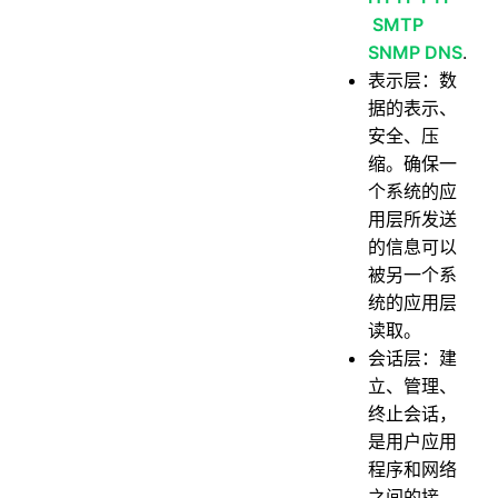
慢启动算法
SMTP
拥塞避免算法
SNMP DNS
.
拥塞发生
表示层：数
据的表示、
快速恢复
安全、压
42.说说 TCP 的重传机制？
缩。确保一
超时重传
个系统的应
快速重传
用层所发送
的信息可以
带选择确认的重传（SACK）
被另一个系
重复 SACK（D-SACK）
统的应用层
43.说说TCP 的粘包和拆包？
读取。
会话层：建
44.说说 TCP 和 UDP 的区别？
立、管理、
45.为什么QQ采用UDP协议？
终止会话，
46.UDP协议为什么不可靠？
是用户应用
47.DNS为什么要用UDP?
程序和网络
之间的接