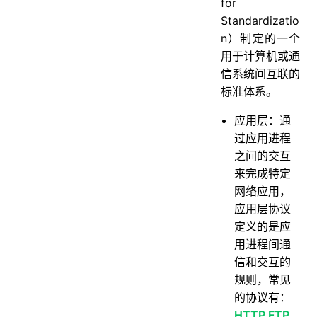
28.第3次握手可以携带数据吗？
for
Standardizatio
29.说说半连接队列和 SYN Flood 攻击的关系？
n）制定的一个
30.说说 TCP 四次挥手的过程？
用于计算机或通
31.TCP 挥手为什么需要四次呢？
信系统间互联的
标准体系。
32.TCP 四次挥手过程中，为什么需要等待 2MSL, 才进入 CLOSED 关闭状态？
33.保活计时器有什么用？
应用层：通
过应用进程
34.CLOSE-WAIT 和 TIME-WAIT 的状态和意义？
之间的交互
35.TIME_WAIT 状态过多会导致什么问题？怎么解决？
来完成特定
36.说说 TCP 报文首部的格式？
网络应用，
37.TCP 是如何保证可靠性的？
应用层协议
定义的是应
38.说说 TCP 的流量控制？
用进程间通
39.详细说说 TCP 的滑动窗口？
信和交互的
40.了解Nagle 算法和延迟确认吗？
规则，常见
41.说说TCP 的拥塞控制？
的协议有：
HTTP FTP