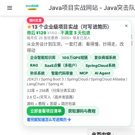
Java项目实战网站 - Java突击
跳至主要內容
限时优惠
主页
×
★
13 个企业级项目实战（可写进简历）
券后 ¥129
¥159
· 不满意 3 天包退
Java基础面试题及答案
每月仅 20 张优惠券 · 3000+ 球友已加入
网络编程面试题及答案
从业务设计到压测，一套打通：看得懂、抄得走、改
得动
网络编程
企业智能知识库
100万QPS短链
复杂商城系统
面试题及
RAG
SaaS点餐（多租户）
SpringCloud系统
MCP
AI Agent
秒杀系统
智能代码审查
答案
JDK21 / Spring Boot 3 / SpringCloud / SpringCloud Alibaba /
LangChain / Spring AI
32库 × 256表（分库分表实战）
Java突击队
2.6 亿+/天写入（高并发链路）
2025/12/19
源码 + 教程 + 答疑 + 简历包装
立即查看项目清单
获取源码与教程
高频面试题
→
看完就知道怎么写进简历
计算机网络
此页内容