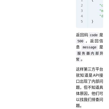
{
    "code
    "mess
    "data
}
返回码
是
code
，返回信
500
息
是
message
服务器内部异
。
常
这样第三方平台
就知道是API接
口出现了内部问
题，但不知道具
体原因，他们可
以找我们排查问
题。