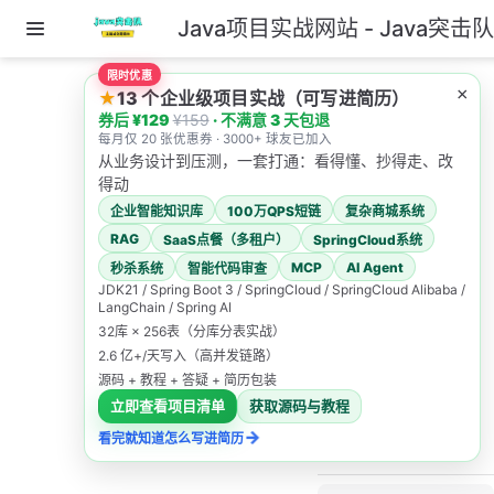
Java项目实战网站 - Java突击
跳至主要內容
限时优惠
主页
×
★
13 个企业级项目实战（可写进简历）
券后 ¥129
¥159
· 不满意 3 天包退
1.高并发系统如何设
每月仅 20 张优惠券 · 3000+ 球友已加入
计？
从业务设计到压测，一套打通：看得懂、抄得走、改
得动
5.如何设计一个优雅的
企业智能知识库
100万QPS短链
复杂商城系统
API?
RAG
SaaS点餐（多租户）
SpringCloud系统
5.如何设
MCP
AI Agent
秒杀系统
智能代码审查
JDK21 / Spring Boot 3 / SpringCloud / SpringCloud Alibaba /
计一个优
LangChain / Spring AI
32库 × 256表（分库分表实战）
雅的API?
2.6 亿+/天写入（高并发链路）
源码 + 教程 + 答疑 + 简历包装
立即查看项目清单
获取源码与教程
Java突击队
→
看完就知道怎么写进简历
2025/12/19