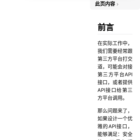
此页内容
前言
1. 签名
前言
2. 加密
在实际工作中，
3. ip白名单
我们需要经常跟
4. 限流
第三方平台打交
5. 参数校验
道，可能会对接
第三方平台API
6. 统一返回值
接口，或者提供
7. 统一封装异常
API接口给第三
8. 请求日志
方平台调用。
9. 幂等设计
那么问题来了，
10. 限制记录条数
如果设计一个优
11. 压测
雅的API接口，
能够满足：安全
12. 异步处理