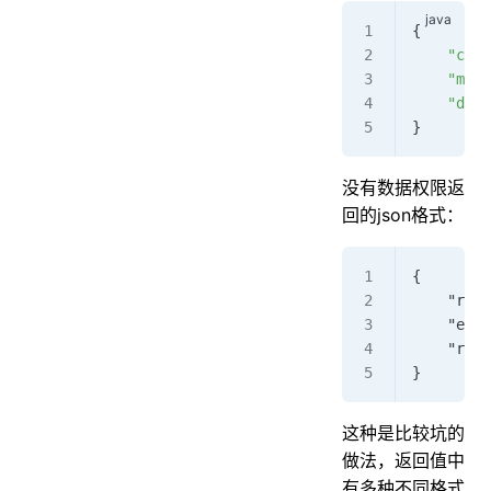
{
    "code
    "mess
    "data
}
没有数据权限返
回的json格式：
{
    "rt":
    "er
    "resu
}
这种是比较坑的
做法，返回值中
有多种不同格式