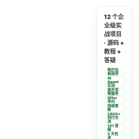
12 个企
业级实
战项目
· 源码 +
教程 +
答疑
简历包
装指导
AI
Agent
实战
高并发·
微服务
Offer
导向
持续更
新
2900+
同行交
流
1V1 答
疑
3 天包
退