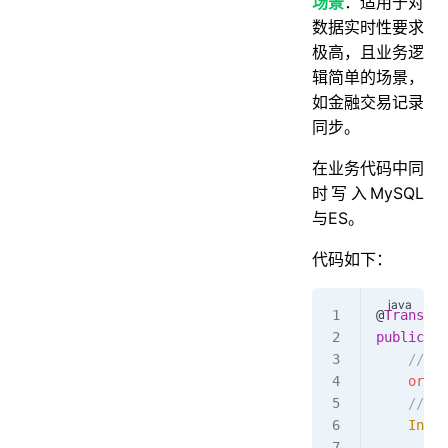
场景
：适用于对
数据实时性要求
极高，且业务逻
辑简单的场景，
如金融交易记录
同步。
在业务代码中同
时写入MySQL
与ES。
代码如下：
@
Transact
public
 vo
    // 写
    order
    // 
    Index
        .