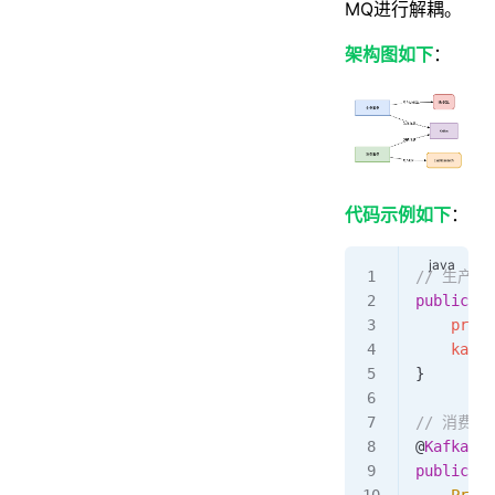
MQ进行解耦。
架构图如下
：
代码示例如下
：
// 生产者
public
 vo
    produ
    kafka
}  
// 消费者
@
KafkaLis
public
 vo
    Produ