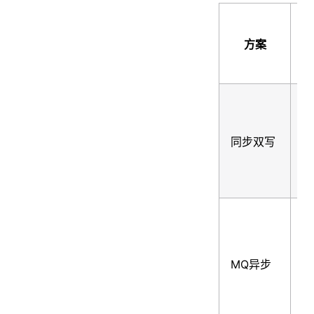
实
方案
时
性
秒
同步双写
级
秒
MQ异步
级