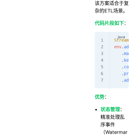
该方案适合于复
杂的ETL场景。
代码片段如下
：
StreamExe
env
.
addSo
   .
map
(r
   .
keyBy
   .
conne
   .
proce
   .
addSi
优势
：
状态管理
：
精准处理乱
序事件
（Watermar