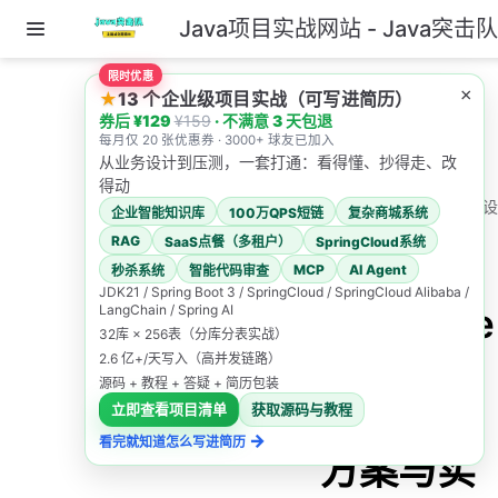
Java项目实战网站 - Java突击
跳至主要內容
限时优惠
主页
×
★
13 个企业级项目实战（可写进简历）
券后 ¥129
¥159
· 不满意 3 天包退
1.高并发系统如何设
每月仅 20 张优惠券 · 3000+ 球友已加入
计？
从业务设计到压测，一套打通：看得懂、抄得走、改
得动
21 Mysqltoes? - 系统设
企业智能知识库
100万QPS短链
复杂商城系统
计完整方案与实践
RAG
SaaS点餐（多租户）
SpringCloud系统
21
MCP
AI Agent
秒杀系统
智能代码审查
JDK21 / Spring Boot 3 / SpringCloud / SpringCloud Alibaba /
Mysqltoe
LangChain / Spring AI
32库 × 256表（分库分表实战）
s? - 系统
2.6 亿+/天写入（高并发链路）
源码 + 教程 + 答疑 + 简历包装
设计完整
立即查看项目清单
获取源码与教程
→
看完就知道怎么写进简历
方案与实