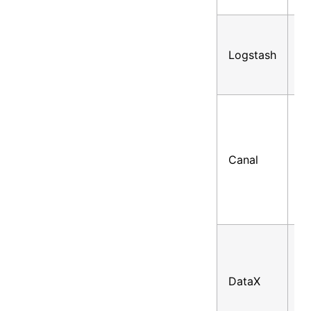
分
Logstash
钟
级
毫
Canal
秒
级
小
DataX
时
级