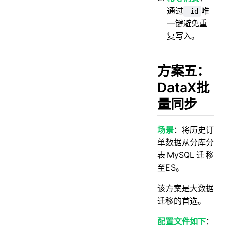
通过
唯
_id
一键避免重
复写入。
方案五：
DataX批
量同步
场景
：将历史订
单数据从分库分
表MySQL迁移
至ES。
该方案是大数据
迁移的首选。
配置文件如下
：