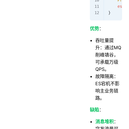
    esCli
}
优势
：
吞吐量提
升：通过MQ
削峰填谷，
可承载万级
QPS。
故障隔离：
ES宕机不影
响主业务链
路。
缺陷
：
消息堆积
：
突发流量可