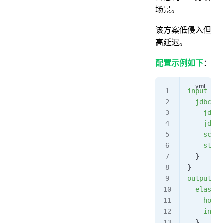
场景。
该方案低侵入但
高延迟。
配置示例如下
：
input {
  jdbc {
    jdbc_
    jdbc_
    sched
    state
  }  
}  
output {
  elastic
    hosts
    index
  }  