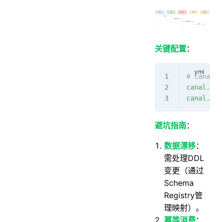
关键配置
：
# canal.p
canal.ins
canal.mq.
避坑指南
：
数据漂移
：
需处理DDL
变更（通过
Schema
Registry管
理映射）。
幂等消费
：