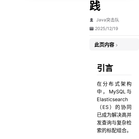
践
Java突击队
2025/12/19
此页内容
引言
方案一：同步双写
引言
方案二：异步双写
在分布式架构
方案三：Logstash定时拉取
中，MySQL与
方案四：Canal监听Binlog
Elasticsearch
方案五：DataX批量同步
（ES）的协同
已成为解决高并
方案六：Flink流处理
发查询与复杂检
总结：
索的标配组合。