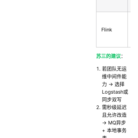
毫
Flink
秒
级
苏三的建议
：
若团队无运
维中间件能
力 → 选择
Logstash或
同步双写
需秒级延迟
且允许改造
→ MQ异步
+ 本地事务
表