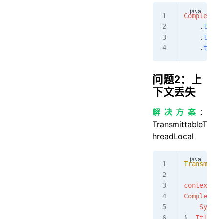
Completab
    .
then
    .
then
    .
then
问题2：上
下文丢失
解决方案
：
TransmittableT
hreadLocal
Transmitt
context
.
s
Completab
    Syste
}, 
TtlExe