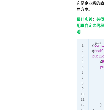
它是企业级的简
易方案。
最佳实践
：
必须
配置自定义线程
池
@
Configur
@
EnableAs
public
 cl
    @
Bean
    publi
        T
        e
        e
        e
        e
        r
    }