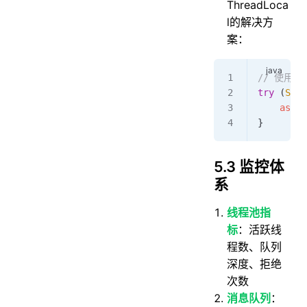
ThreadLoca
l的解决方
案：
// 使用Tra
try
 (
Scop
    async
}
5.3 监控体
系
线程池指
标
：活跃线
程数、队列
深度、拒绝
次数
消息队列
：