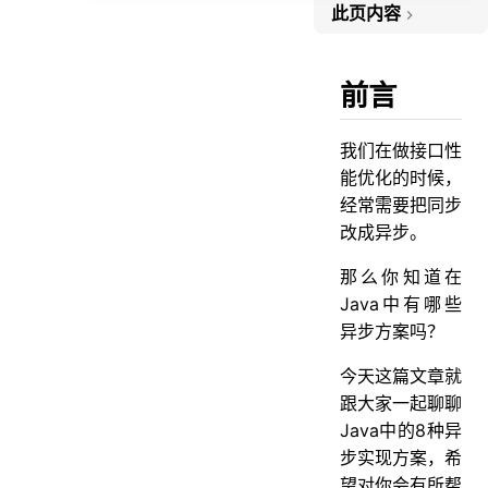
此页内容
前言
1.为什么需要异步编程？
前言
2.异步的8种实现方案
我们在做接口性
方案1：线程与线程池
能优化的时候，
方案2：Future
经常需要把同步
方案3：CompletableFuture
改成异步。
方案4：Spring @Async
那么你知道在
方案5：Spring事件
Java中有哪些
异步方案吗？
方案6：消息队列
方案7：响应式编程
今天这篇文章就
方案8：异步HTTP与非阻塞IO
跟大家一起聊聊
Java中的8种异
3.常见问题
步实现方案，希
问题1：回调地狱（Callback Hell）
望对你会有所帮