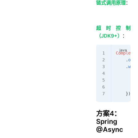
链式调用原理
：
超时控制
（JDK9+）
：
Completab
    .
orTi
    .
when
        i
       
        }
    });
方案4：
Spring
@Async