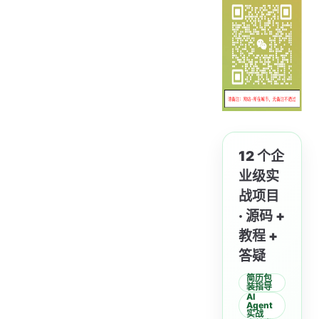
12 个企
业级实
战项目
· 源码 +
教程 +
答疑
简历包
装指导
AI
Agent
实战