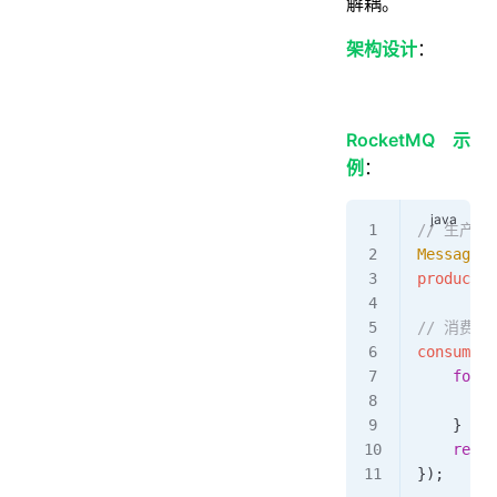
解耦。
架构设计
：
RocketMQ示
例
：
// 生产者
Message
 m
producer
.
// 消费者
consumer
.
    for
 (
        p
    }
    retur
});