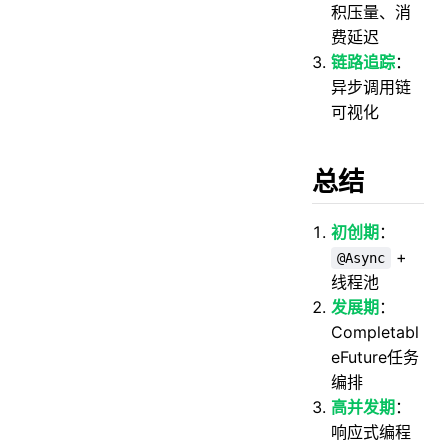
积压量、消
费延迟
链路追踪
：
异步调用链
可视化
总结
初创期
：
+
@Async
线程池
发展期
：
Completabl
eFuture任务
编排
高并发期
：
响应式编程