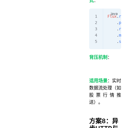
式
：
Flux
.
rang
    .
para
    .
runO
    .
map
(
    .
subs
背压机制
：
适用场景
：实时
数据流处理（如
股票行情推
送）。
方案8：异