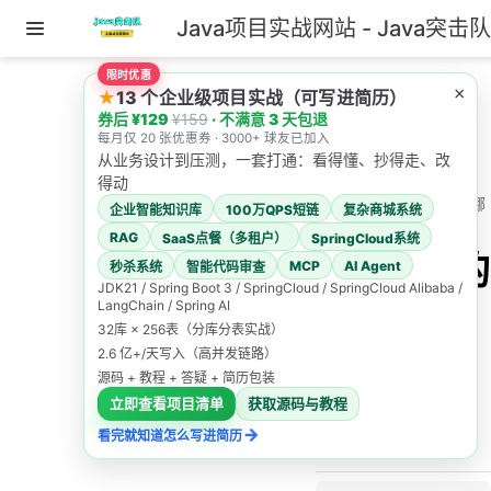
Java项目实战网站 - Java突击
跳至主要內容
限时优惠
主页
×
★
13 个企业级项目实战（可写进简历）
券后 ¥129
¥159
· 不满意 3 天包退
1.高并发系统如何设
每月仅 20 张优惠券 · 3000+ 球友已加入
计？
从业务设计到压测，一套打通：看得懂、抄得走、改
得动
53.异步的实现方案有哪
企业智能知识库
100万QPS短链
复杂商城系统
些？
RAG
SaaS点餐（多租户）
SpringCloud系统
53.异步的
MCP
AI Agent
秒杀系统
智能代码审查
JDK21 / Spring Boot 3 / SpringCloud / SpringCloud Alibaba /
实现方案
LangChain / Spring AI
32库 × 256表（分库分表实战）
有哪些？
2.6 亿+/天写入（高并发链路）
源码 + 教程 + 答疑 + 简历包装
立即查看项目清单
获取源码与教程
Java突击队
→
看完就知道怎么写进简历
2025/12/19