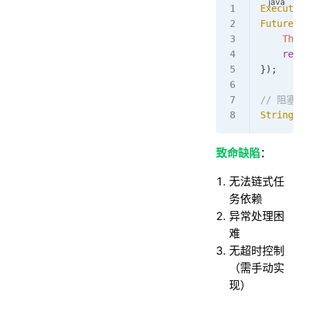
ExecutorS
Future
<
St
    Threa
    retur
});
// 阻塞
String
 re
致命缺陷
：
无法链式任
务依赖
异常处理困
难
无超时控制
（需手动实
现）