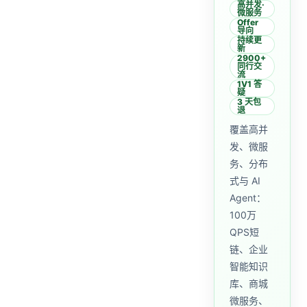
高并发·
微服务
Offer
导向
持续更
新
2900+
同行交
流
1V1 答
疑
3 天包
退
覆盖高并
发、微服
务、分布
式与 AI
Agent：
100万
QPS短
链、企业
智能知识
库、商城
微服务、