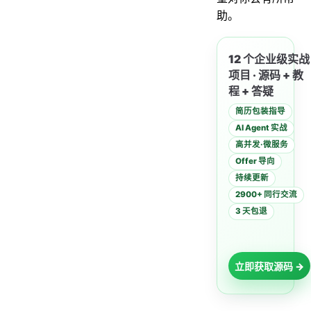
问题2：上下文丢失
助。
问题3：分布式事务一致性
4.性能压测对比
12 个企业级实战
项目 · 源码 + 教
5.异步编程的黄金法则
程 + 答疑
5.1 如何选型？
简历包装指导
5.2 避坑指南
AI Agent 实战
5.3 监控体系
高并发·微服务
Offer 导向
总结
持续更新
2900+ 同行交流
3 天包退
立即获取源码 →