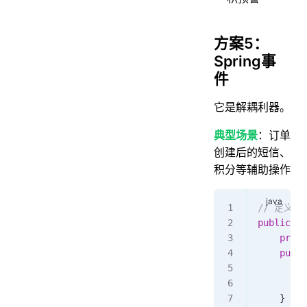
方案5：
Spring事
件
它是解耦利器。
典型场景
：订单
创建后的短信、
积分等辅助操作
// 定义事
public
 cl
    priva
    publi
        s
        t
    }