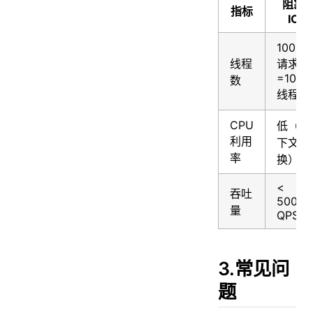
阻塞
指标
IO
1000
线程
请求
=1000
数
线程
CPU
低（上
利用
下文切
率
换）
<
吞吐
5000
量
QPS
3.常见问
题