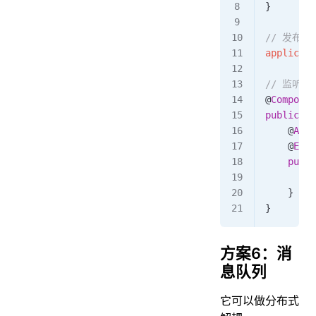
}
// 发布事
applicati
// 监听处
@
Componen
public
 cl
    @
Asyn
    @
Even
    publi
        a
    }
}
方案6：消
息队列
它可以做分布式