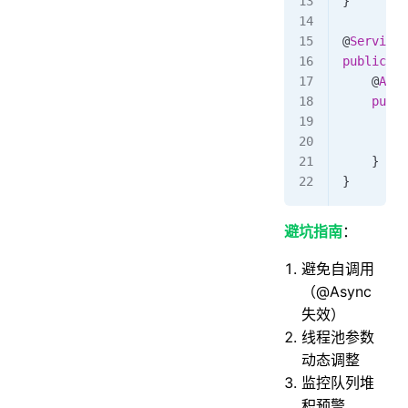
}
@
Service
public
 cl
    @
Asyn
    publi
       
        r
    }
}
避坑指南
：
避免自调用
（@Async
失效）
线程池参数
动态调整
监控队列堆
积预警