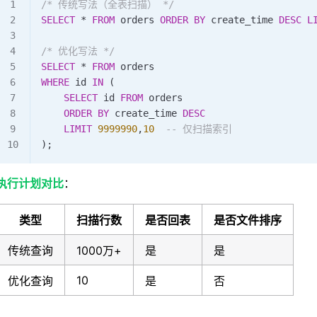
/* 传统写法（全表扫描） */
SELECT
 * 
FROM
 orders 
ORDER BY
 create_time 
DESC
 L
/* 优化写法 */
SELECT
 * 
FROM
 orders 
WHERE
 id 
IN
 (
    SELECT
 id 
FROM
 orders 
    ORDER BY
 create_time 
DESC
    LIMIT
 9999990
,
10
  -- 仅扫描索引
);
执行计划对比
：
类型
扫描行数
是否回表
是否文件排序
传统查询
1000万+
是
是
10
优化查询
是
否