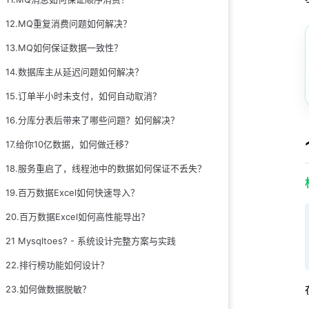
方案3：全局二
12.MQ重复消费问题如何解决？
方案4：基因分
13.MQ如何保证数据一致性？
方案5：冷热分离 
14.数据库主从延迟问题如何解决？
方案6：业务折
15.订单半小时未支付，如何自动取消？
3.如何做性能优
16.分库分表后带来了哪些问题？如何解决？
3.1 索引设计黄
17.给你10亿数据，如何做迁移？
3.2 分页查询检
18.服务重启了，线程池中的数据如何保证不丢失？
3.3 分页监控指
3.4 性能压测对
19.百万数据Excel如何快速导入？
总结
20.百万数据Excel如何高性能导出？
21 Mysqltoes? - 系统设计完整方案与实践
22.排行榜功能如何设计？
23.如何做数据脱敏？