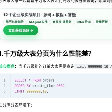
今天跟大家一起聊聊千万级大表如何高效的做分页查询，希望对
级索引
片法
12 个企业级实战项目 · 源码 + 教程 + 答疑
+ ES同步
简历包装指导
AI Agent 实战
高并发·微服务
Offer 导向
持续更新
衷方案
立即获取源码 →
化？
金法则
1.千万级大表分页为什么性能差？
查清单
标
核心痛点
：当千万级别的订单大表需要查询
limit 9999990,10
比
SELECT
 * 
FROM
 orders 
ORDER BY
 create_time 
DESC
LIMIT
 9999990
,
10
;
在分库分表环境下：