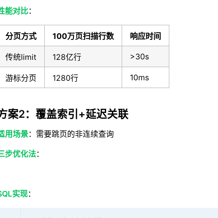
性能对比
：
分页方式
100万页扫描行数
响应时间
>30s
传统limit
128亿行
10ms
游标分页
1280行
方案2：覆盖索引+延迟关联
适用场景
：需要跳页的非连续查询
三步优化法
：
SQL实现
：