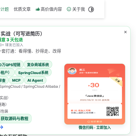
设计题
优质文章
高价值内容
关于我
×
项目实战（可写进简历）
满意 3 天包退
000+ 球友已加入
一套打通：看得懂、抄得走、改得
00万QPS短链
复杂商城系统
多租户）
SpringCloud系统
MCP
AI Agent
审查
 SpringCloud / SpringCloud Alibaba /
表实战）
发链路）
简历包装
获取源码与教程
→
微信扫码 · 立即加入