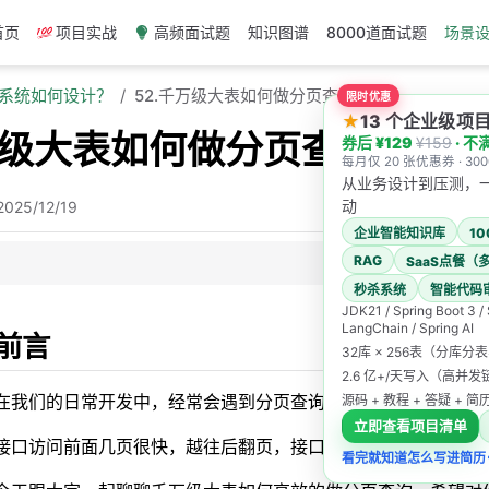
首页
项目实战
高频面试题
知识图谱
8000道面试题
场景
发系统如何设计？
52.千万级大表如何做分页查询？
限时优惠
★
13 个企业级
万级大表如何做分页查询？
券后 ¥129
¥159
· 不
每月仅 20 张优惠券 · 3
从业务设计到压测，
动
2025/12/19
企业智能知识库
1
RAG
SaaS点餐（
秒杀系统
智能代码
JDK21 / Spring Boot 3 /
LangChain / Spring AI
页为什么性能差？
前言
32库 × 256表（分库分
商订单查询事故
2.6 亿+/天写入（高并
在我们的日常开发中，经常会遇到分页查询接口的性能问题。
源码 + 教程 + 答疑 + 
解决方案
立即查看项目清单
页（最优解）
接口访问前面几页很快，越往后翻页，接口返回速度越慢。
看完就知道怎么写进简历
引+延迟关联