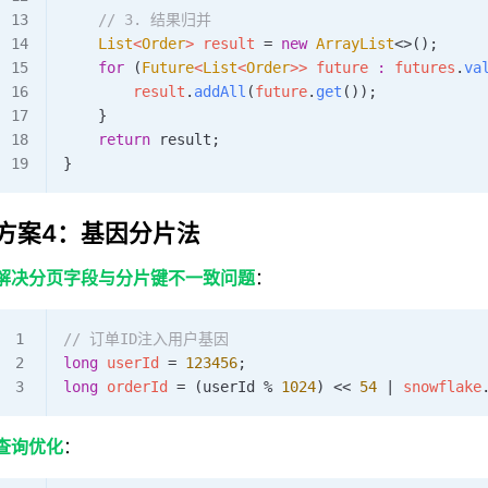
    // 3. 结果归并
    List
<
Order
> 
result
 =
 new
 ArrayList
<>();
    for
 (
Future
<
List
<
Order
>> 
future
 :
 futures
.
va
        result
.
addAll
(
future
.
get
());
    }
    return
 result;
}
方案4：基因分片法
解决分页字段与分片键不一致问题
：
// 订单ID注入用户基因
long
 userId 
=
 123456
;
long
 orderId 
=
 (userId 
%
 1024
) 
<<
 54
 |
 snowflake
查询优化
：