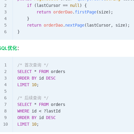
    if
 (lastCursor 
==
 null
) {
        return
 orderDao
.
firstPage
(size);
    }
    return
 orderDao
.
nextPage
(lastCursor, size);
}
SQL优化
：
/* 首次查询 */
SELECT
 * 
FROM
 orders 
ORDER BY
 id 
DESC
LIMIT
 10
;
/* 后续查询 */
SELECT
 * 
FROM
 orders 
WHERE
 id 
<
 ?lastId 
ORDER BY
 id 
DESC
LIMIT
 10
;