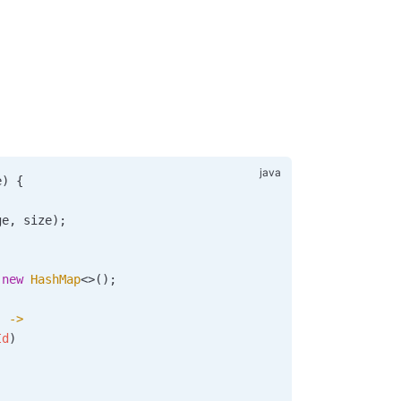
e) {
ge, size);
 new
 HashMap
<>
()
;
) 
->
Id
)