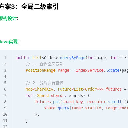
方案3：全局二级索引
架构设计
：
Java实现
：
public
 List
<
Order
>
 queryByPage
(
int
 page
,
 int
 siz
    // 1. 查询全局索引
    PositionRange
 range 
=
 indexService
.
locate
(pa
    // 2. 分片并行查询
    Map
<
ShardKey
,
 Future
<
List
<
Order
>>>
 futures 
=
    for
 (
Shard
 shard 
:
 shards) {
        futures
.
put
(
shard
.
key
, 
executor
.
submit
((
            shard
.
query
(
range
.
startId
, 
range
.
end
        );
    }