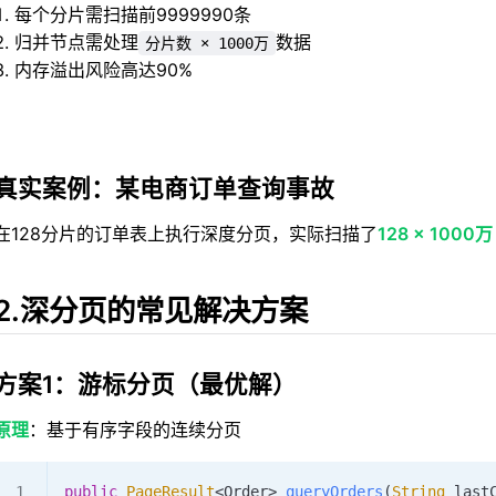
每个分片需扫描前9999990条
归并节点需处理
数据
分片数 × 1000万
内存溢出风险高达90%
真实案例：某电商订单查询事故
在128分片的订单表上执行深度分页，实际扫描了
128 × 1000万
2.深分页的常见解决方案
方案1：游标分页（最优解）
原理
：基于有序字段的连续分页
public
 PageResult
<
Order
>
 queryOrders
(
String
 last