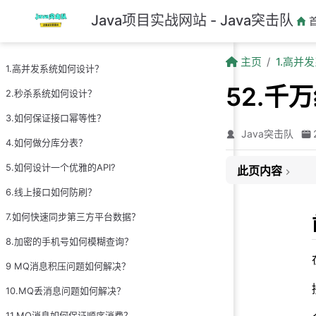
跳至主要內容
Java项目实战网站 - Java突击队
主页
1.高并
1.高并发系统如何设计？
52.千
2.秒杀系统如何设计？
3.如何保证接口幂等性？
Java突击队
4.如何做分库分表？
5.如何设计一个优雅的API?
此页内容
6.线上接口如何防刷？
前言
7.如何快速同步第三方平台数据？
1.千万级大表分
真实案例：某电
8.加密的手机号如何模糊查询？
2.深分页的常见
9 MQ消息积压问题如何解决？
方案1：游标分
10.MQ丢消息问题如何解决？
方案2：覆盖索
11.MQ消息如何保证顺序消费？