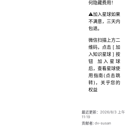
何隐藏费用！
⚠️加入星球如果
不满意，三天内
包退。
微信扫描上方二
维码，点击 [ 加
入知识星球 ] 按
钮 加入星球
后，查看星球使
用指南(点击跳
转)，关乎您的
权益
最近更新：
2026/8/3 上午
11:19
贡献者:
dv-susan