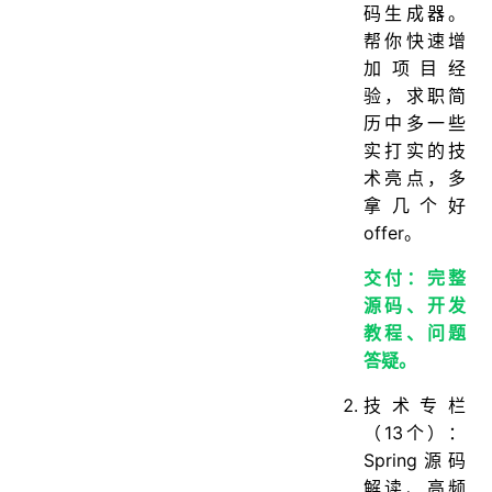
码生成器。
帮你快速增
加项目经
验，求职简
历中多一些
实打实的技
术亮点，多
拿几个好
offer。
交付：完整
源码、开发
教程、问题
答疑。
技术专栏
（13个）：
Spring源码
解读、高频