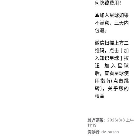
何隐藏费用！
⚠️加入星球如果
不满意，三天内
包退。
微信扫描上方二
维码，点击 [ 加
入知识星球 ] 按
钮 加入星球
后，查看星球使
用指南(点击跳
转)，关乎您的
权益
最近更新：
2026/8/3 上午
11:19
贡献者:
dv-susan