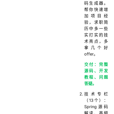
码生成器。
帮你快速增
加项目经
验，求职简
历中多一些
实打实的技
术亮点，多
拿几个好
offer。
交付：完整
源码、开发
教程、问题
答疑。
技术专栏
（13个）：
Spring源码
解读、高频