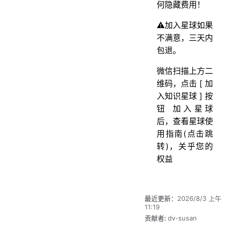
何隐藏费用！
⚠️加入星球如果
不满意，三天内
包退。
微信扫描上方二
维码，点击 [ 加
入知识星球 ] 按
钮 加入星球
后，查看星球使
用指南(点击跳
转)，关乎您的
权益
最近更新：
2026/8/3 上午
11:19
贡献者:
dv-susan