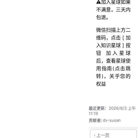
⚠️加入星球如果
不满意，三天内
包退。
微信扫描上方二
维码，点击 [ 加
入知识星球 ] 按
钮 加入星球
后，查看星球使
用指南(点击跳
转)，关乎您的
权益
最近更新：
2026/8/3 上午
11:19
贡献者:
dv-susan
上一页