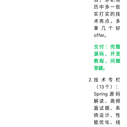
历中多一些
实打实的技
术亮点，多
拿几个好
offer。
交付：完整
源码、开发
教程、问题
答疑。
技术专栏
（13个）：
Spring源码
解读、高频
面试题、系
统设计、性
能优化、线