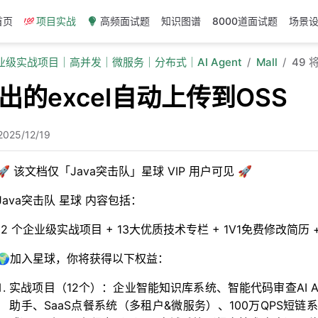
首页
项目实战
高频面试题
知识图谱
8000道面试题
场景
企业级实战项目｜高并发｜微服务｜分布式｜AI Agent
Mall
49 
导出的excel自动上传到OSS
2025/12/19
🚀 该文档仅「Java突击队」星球 VIP 用户可见 🚀
Java突击队 星球 内容包括：
12 个企业级实战项目 + 13大优质技术专栏 + 1V1免费修改简
🌍加入星球，你将获得以下权益：
实战项目（12个）：企业智能知识库系统、智能代码审查AI Age
助手、SaaS点餐系统（多租户&微服务）、100万QPS短