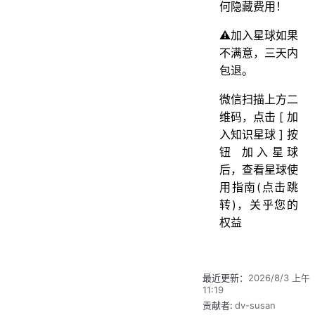
何隐藏费用！
⚠️加入星球如果
不满意，三天内
包退。
微信扫描上方二
维码，点击 [ 加
入知识星球 ] 按
钮 加入星球
后，查看星球使
用指南(点击跳
转)，关乎您的
权益
最近更新：
2026/8/3 上午
11:19
贡献者:
dv-susan