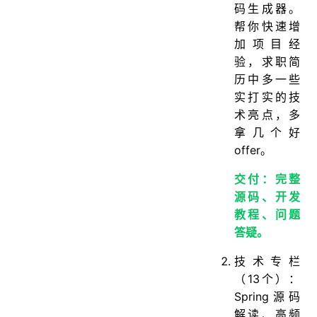
码生成器。
帮你快速增
加项目经
验，求职简
历中多一些
实打实的技
术亮点，多
拿几个好
offer。
交付：完整
源码、开发
教程、问题
答疑。
技术专栏
（13个）：
Spring源码
解读、高频