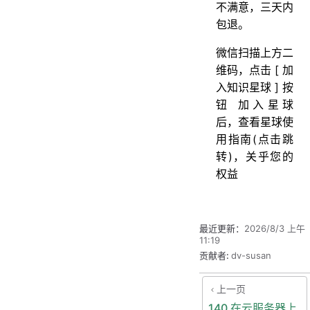
不满意，三天内
包退。
微信扫描上方二
维码，点击 [ 加
入知识星球 ] 按
钮 加入星球
后，查看星球使
用指南(点击跳
转)，关乎您的
权益
最近更新：
2026/8/3 上午
11:19
贡献者:
dv-susan
上一页
140 在云服务器上