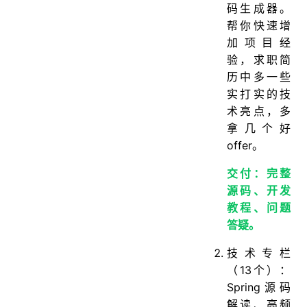
码生成器。
帮你快速增
加项目经
验，求职简
历中多一些
实打实的技
术亮点，多
拿几个好
offer。
交付：完整
源码、开发
教程、问题
答疑。
技术专栏
（13个）：
Spring源码
解读、高频