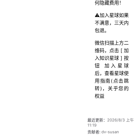
何隐藏费用！
⚠️加入星球如果
不满意，三天内
包退。
微信扫描上方二
维码，点击 [ 加
入知识星球 ] 按
钮 加入星球
后，查看星球使
用指南(点击跳
转)，关乎您的
权益
最近更新：
2026/8/3 上午
11:19
贡献者:
dv-susan