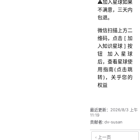
⚠️加入星球如果
不满意，三天内
包退。
微信扫描上方二
维码，点击 [ 加
入知识星球 ] 按
钮 加入星球
后，查看星球使
用指南(点击跳
转)，关乎您的
权益
最近更新：
2026/8/3 上午
11:19
贡献者:
dv-susan
上一页