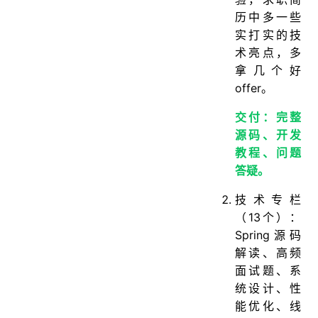
历中多一些
实打实的技
术亮点，多
拿几个好
offer。
交付：完整
源码、开发
教程、问题
答疑。
技术专栏
（13个）：
Spring源码
解读、高频
面试题、系
统设计、性
能优化、线